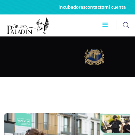
incubadoras
contacto
mi cuenta