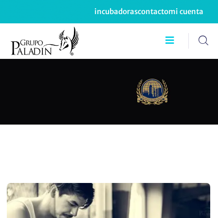
incubadoras
contacto
mi cuenta