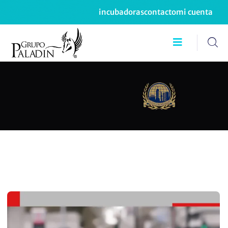
incubadoras
contacto
mi cuenta