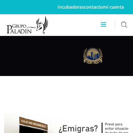
incubadoras
contacto
mi cuenta