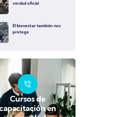
verdad oficial
El bienestar también nos
protege
Cursos de
capacitación en