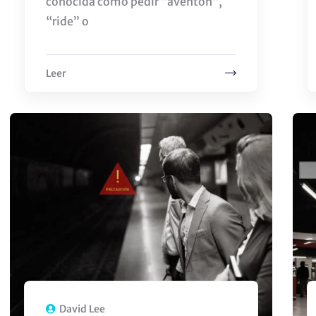
conocida como pedir “aventón”,
“ride” o
Leer
David Lee