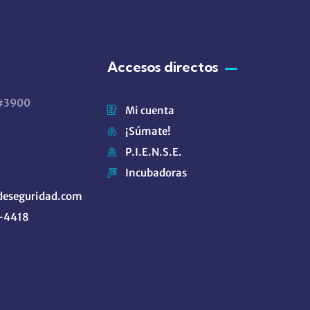
Accesos directos
 #3900
Mi cuenta
¡Súmate!
P.I.E.N.S.E.
Incubadoras
eseguridad.com
9-4418