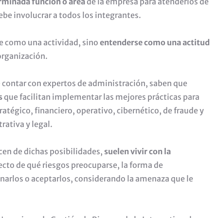
rminada función o área
de la empresa para atenderlos de
debe involucrar a todos los integrantes.
e como una actividad, sino
entenderse como una actitud
organización.
e contar con expertos de administración, saben que
s
que facilitan implementar las mejores prácticas para
tratégico, financiero, operativo, cibernético, de fraude y
rativa y legal.
ecen de dichas posibilidades,
suelen vivir con la
pecto de qué riesgos preocuparse, la forma de
iminarlos o aceptarlos, considerando la amenaza que le