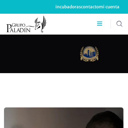
incubadoras
contacto
mi cuenta