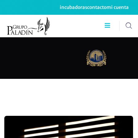
incubadoras
contacto
mi cuenta