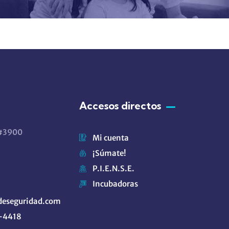
Accesos directos
 #3900
Mi cuenta
¡Súmate!
P.I.E.N.S.E.
Incubadoras
eseguridad.com
9-4418