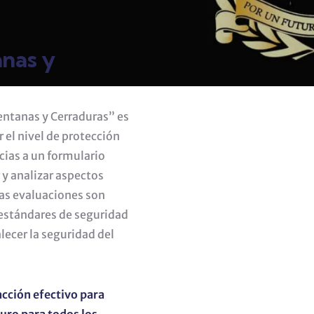
anas y
Ventanas y Cerraduras” es
 el nivel de protección
acias a un formulario
 y analizar aspectos
tas evaluaciones son
 estándares de seguridad
lecer la seguridad del
acción efectivo para