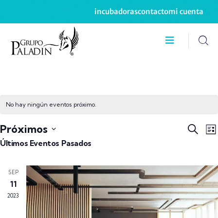
incubadoras
contacto
mi cuenta
No hay ningún eventos próximo.
Búsq
N
Próximos
Buscar
Lis
d
y
Seleccionar
Últimos Eventos Pasados
v
naveg
fecha.
d
de
SEP
E
vistas
11
de
2023
Event