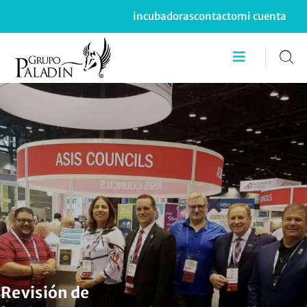
incubadoras
contacto
mi cuenta
Revisión de